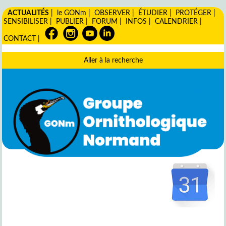
ACTUALITÉS
|
le GONm
|
OBSERVER
|
ÉTUDIER
|
PROTÉGER
|
SENSIBILISER
|
PUBLIER
|
FORUM
|
INFOS
|
CALENDRIER
|
CONTACT
|
Aller à la recherche