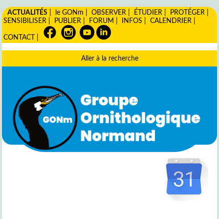
ACTUALITÉS
|
le GONm
|
OBSERVER
|
ÉTUDIER
|
PROTÉGER
|
SENSIBILISER
|
PUBLIER
|
FORUM
|
INFOS
|
CALENDRIER
|
CONTACT
|
Aller à la recherche