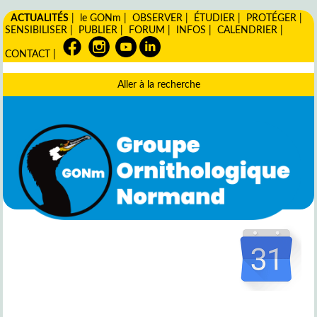
ACTUALITÉS
|
le GONm
|
OBSERVER
|
ÉTUDIER
|
PROTÉGER
|
SENSIBILISER
|
PUBLIER
|
FORUM
|
INFOS
|
CALENDRIER
|
CONTACT
|
Aller à la recherche