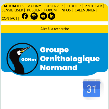
ACTUALITÉS
|
le GONm
|
OBSERVER
|
ÉTUDIER
|
PROTÉGER
|
SENSIBILISER
|
PUBLIER
|
FORUM
|
INFOS
|
CALENDRIER
|
CONTACT
|
Aller à la recherche