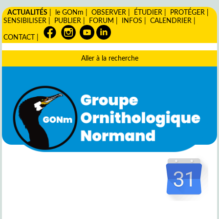
ACTUALITÉS
|
le GONm
|
OBSERVER
|
ÉTUDIER
|
PROTÉGER
|
SENSIBILISER
|
PUBLIER
|
FORUM
|
INFOS
|
CALENDRIER
|
CONTACT
|
Aller à la recherche