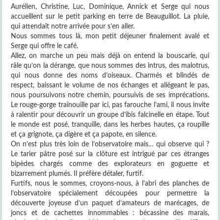
Aurélien, Christine, Luc, Dominique, Annick et Serge qui nous
accueillent sur le petit parking en terre de Beauguillot. La pluie,
qui attendait notre arrivée pour s’en aller.
Nous sommes tous là, mon petit déjeuner finalement avalé et
Serge qui offre le café.
Allez, on marche un peu mais déjà on entend la bouscarle, qui
râle qu’on la dérange, que nous sommes des intrus, des malotrus,
qui nous donne des noms d’oiseaux. Charmés et blindés de
respect, baissant le volume de nos échanges et allégeant le pas,
nous poursuivons notre chemin, poursuivis de ses imprécations.
Le rouge-gorge traînouille par ici, pas farouche l’ami, il nous invite
à ralentir pour découvrir un groupe d’ibis falcinelle en étape. Tout
le monde est posé, tranquille, dans les herbes hautes, ça roupille
et ça grignote, ça digère et ça papote, en silence.
On n’est plus très loin de l’observatoire mais… qui observe qui ?
Le tarier pâtre posé sur la clôture est intrigué par ces étranges
bipèdes chargés comme des explorateurs en goguette et
bizarrement plumés. Il préfère détaler, furtif.
Furtifs, nous le sommes, croyons-nous, à l’abri des planches de
l’observatoire spécialement découpées pour permettre la
découverte joyeuse d’un paquet d’amateurs de marécages, de
joncs et de cachettes innommables : bécassine des marais,