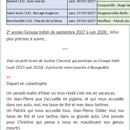
Bavent (14) : bois-marais
sam. 30/01/2027
Cosqueville : Stage Va
Saint Jouin (14) : Bocage Augeron
sam. 27/03/2027
Feugueurolles-Bully : 
Roncheville (14) : Marais de la Dives
sam. 29/05/2027
Honfleur : Marais d
2° année (Groupe Initié) de septembre 2027 à juin 2028 :
infos
plus précises à suivre...
***
Voici un petit texte de Justine Clavreul, qui participe a
u Groupe initié
(sept 2025-juin 2026) : il présente notre journée à Beauguillot.
Départ en catastrophe
Un samedi matin d’hiver où mon réveil s’est mis en vacances.
Un Jean-Pierre que j’accueille en pyjama, et qui nous accueille
dans son auto, moi, ma tasse de thé et mes deux tartines.
Un Patrick qui nous accueille tous, Jean-Pierre, Didier, moi, ma
tasse de thé et une tartine, dans sa grande auto. Une pensée
pour Christine qui pense à nous en maudissant son genou
meurtri.