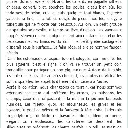
pluvier doré, chevalier cul-blanc, les canards en pagaille, siffleur,
chipeau, colvert, pilet, souchet, les poules, d’eau bien sûr, les
tadornes, de belon, eux, et puis quelques tout-blancs, l’aigrette
garzette si fine, à l’affût les doigts de pieds mouillés, le cygne
tuberculé qui ne fricote pas beaucoup. Au loin, un petit groupe
de spatules se dévoile, le temps se lève, dirait-on. Les vanneaux
huppés s’envolent en panique et entraînent dans leur élan les
bécasseaux et les limicoles du coin ; le petit grèbe castagneux
disparaît sous la surface… La faim rôde, et elle se nomme faucon
pèlerin.
Dans les estomacs des aspirants ornithologues, comme chez les
plus aguerris, c’est le signal : on va se trouver un petit coin
tranquille pour partager un bon pique-nique. Autour de la table,
les boissons et les plaisanteries circulent, les paniers de victuailles
sont disparates, les appétits diffèrent d’un oiseau à l’autre.
Après la collation, nous changeons de terrain, car nous sommes
attendus par ceux qui préfèrent les arbres, les buissons, les
champs, ceux qui ne passent ni la nuit ni la journée les pieds
humides. Les frileux, quoi, les étourneaux, les grives et les
pigeons, le pouillot véloce et la fauvette à tête noire, l’adorable
troglodyte mignon. Noire ou bavarde, farlouse, bleue, nonnette,
élégant ou mélodieuse… les caractères se dessinent, les
silhouettes se précisent, les chants parfois, un œil, un grain de