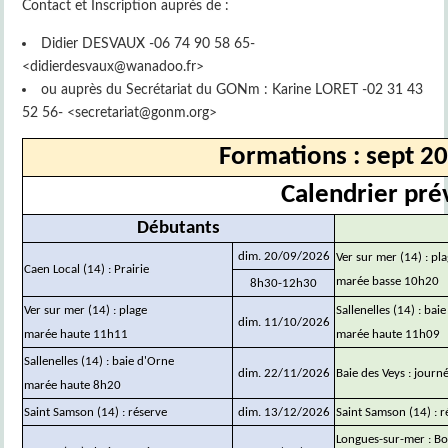
Contact et Inscription auprès de :
Didier DESVAUX -06 74 90 58 65-
<didierdesvaux@wanadoo.fr>
ou auprès du Secrétariat du GONm : Karine LORET -02 31 43
52 56- <secretariat@gonm.org>
Formations : sept 20
Calendrier pré
Débutants
dim. 20/09/2026
Ver sur mer (14) : pl
Caen Local (14) : Prairie
marée basse 10h20
8h30-12h30
Ver sur mer (14) : plage
Sallenelles (14) : bai
dim. 11/10/2026
marée haute 11h11
marée haute 11h09
Sallenelles (14) : baie d'Orne
dim. 22/11/2026
Baie des Veys : journ
marée haute 8h20
Saint Samson (14) : réserve
dim. 13/12/2026
Saint Samson (14) : r
Longues-sur-mer : Boc