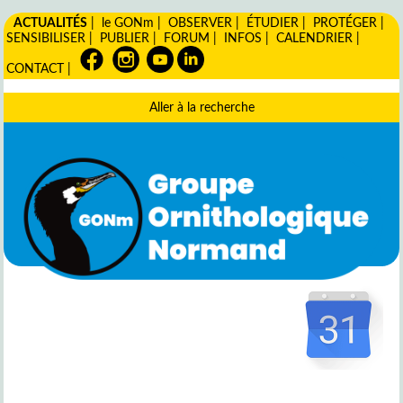
ACTUALITÉS
|
le GONm
|
OBSERVER
|
ÉTUDIER
|
PROTÉGER
|
SENSIBILISER
|
PUBLIER
|
FORUM
|
INFOS
|
CALENDRIER
|
CONTACT
|
Aller à la recherche