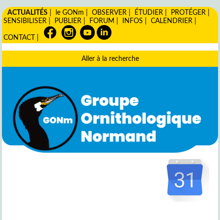
ACTUALITÉS
|
le GONm
|
OBSERVER
|
ÉTUDIER
|
PROTÉGER
|
SENSIBILISER
|
PUBLIER
|
FORUM
|
INFOS
|
CALENDRIER
|
CONTACT
|
Aller à la recherche