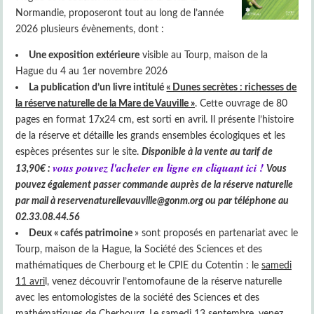
Normandie, proposeront tout au long de l’année
2026 plusieurs évènements, dont :
Une exposition extérieure
visible au Tourp, maison de la
Hague du 4 au 1er novembre 2026
La publication d’un livre intitulé
« Dunes secrètes : richesses de
la réserve naturelle de la Mare de Vauville »
. Cette ouvrage de 80
pages en format 17x24 cm, est sorti en avril. Il présente l’histoire
de la réserve et détaille les grands ensembles écologiques et les
espèces présentes sur le site.
Disponible à la vente au tarif de
vous pouvez l'acheter en ligne en cliquant ici !
13,90€ :
Vous
pouvez également passer commande auprès de la réserve naturelle
par mail à reservenaturellevauville@gonm.org ou par téléphone au
02.33.08.44.56
Deux « cafés patrimoine
» sont proposés en partenariat avec le
Tourp, maison de la Hague, la Société des Sciences et des
mathématiques de Cherbourg et le CPIE du Cotentin : le
samedi
11 avri
l, venez découvrir l’entomofaune de la réserve naturelle
avec les entomologistes de la société des Sciences et des
mathématiques de Cherbourg. Le
samedi 13 septembre
, venez