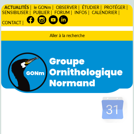
ACTUALITÉS
|
le GONm
|
OBSERVER
|
ÉTUDIER
|
PROTÉGER
|
SENSIBILISER
|
PUBLIER
|
FORUM
|
INFOS
|
CALENDRIER
|
CONTACT
|
Aller à la recherche