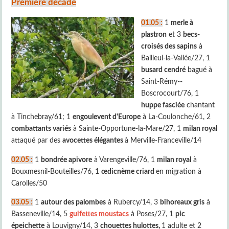
Première décade
01.05 :
1
merle à
plastron
et 3
becs-
croisés des sapins
à
Bailleul-la-Vallée/27, 1
busard cendré
bagué à
Saint-Rémy--
Boscrocourt/76, 1
huppe fasciée
chantant
à Tinchebray/61; 1
engoulevent d'Europe
à La-Coulonche/61, 2
combattants variés
à Sainte-Opportune-la-Mare/27, 1
milan royal
attaqué par des
avocettes élégantes
à Merville-Franceville/14
02.05 :
1
bondrée apivore
à Varengeville/76, 1
milan royal
à
Bouxmesnil-Bouteilles/76, 1
œdicnème criard
en migration à
Carolles/50
03.05 :
1
autour des palombes
à Rubercy/14, 3
bihoreaux gris
à
Basseneville/14, 5
guifettes moustacs
à Poses/27, 1
pic
épeichette
à Louvigny/14, 3
chouettes hulottes,
1 adulte et 2