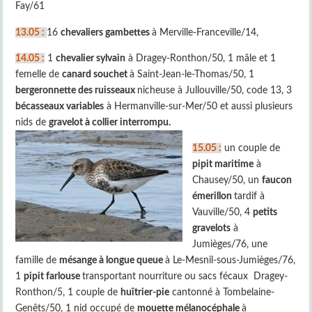
Fay/61
13.05 :
16
chevaliers gambettes
à Merville-Franceville/14,
14.05 :
1
chevalier sylvain
à Dragey-Ronthon/50, 1 mâle et 1
femelle de
canard souchet
à Saint-Jean-le-Thomas/50, 1
bergeronnette des ruisseaux
nicheuse à Jullouville/50, code 13, 3
bécasseaux variables
à Hermanville-sur-Mer/50 et aussi plusieurs
nids de
gravelot à collier interrompu.
15.05 :
un couple de
pipit maritime
à
Chausey/50, un
faucon
émerillon
tardif à
Vauville/50, 4
petits
gravelots
à
Jumièges/76, une
famille de
mésange à longue queue
à Le-Mesnil-sous-Jumièges/76,
1
pipit farlouse
transportant nourriture ou sacs fécaux Dragey-
Ronthon/5, 1 couple de
huîtrier-pie
cantonné à Tombelaine-
Genêts/50, 1 nid occupé de
mouette mélanocéphale
à