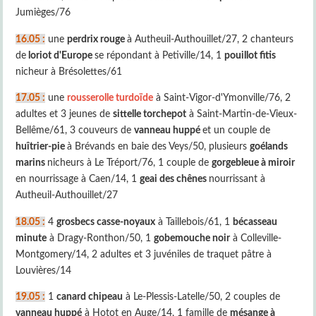
Jumièges/76
16.05 :
une
perdrix rouge
à Autheuil-Authouillet/27, 2 chanteurs
de
loriot d'Europe
se répondant à Petiville/14, 1
pouillot fitis
nicheur à Brésolettes/61
17.05 :
une
rousserolle turdoïde
à Saint-Vigor-d'Ymonville/76, 2
adultes et 3 jeunes de
sittelle torchepot
à Saint-Martin-de-Vieux-
Bellême/61, 3 couveurs de
vanneau huppé
et un couple de
huîtrier-pie
à Brévands en baie des Veys/50, plusieurs
goélands
marins
nicheurs à Le Tréport/76, 1 couple de
gorgebleue à miroir
en nourrissage à Caen/14, 1
geai des chênes
nourrissant à
Autheuil-Authouillet/27
18.05 :
4
grosbecs casse-noyaux
à Taillebois/61, 1
bécasseau
minute
à Dragy-Ronthon/50, 1
gobemouche noir
à Colleville-
Montgomery/14, 2 adultes et 3 juvéniles de traquet pâtre à
Louvières/14
19.05 :
1
canard chipeau
à Le-Plessis-Latelle/50, 2 couples de
vanneau huppé
à Hotot en Auge/14, 1 famille de
mésange à