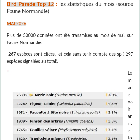
Bird Parade Top 12
:
les statistiques du mois (source
Faune Normandie)
MAI 2026
Plus de 50000 données ont été transmises au mois de mai, sur
Faune Normandie.
267
espèces sont citées, et cela sans tenir compte des sp ( 297
espèces signalées au total),
Le
m
erl
e
no
ir
ar
riv
e
to