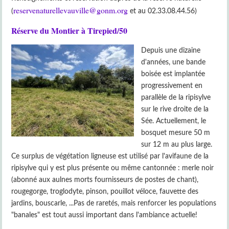
reservenaturellevauville@gonm.org
(
et au 02.33.08.44.56)
Réserve du Montier à Tirepied/50
Depuis une dizaine
d'années, une bande
boisée est implantée
progressivement en
parallèle de la ripisylve
sur le rive droite de la
Sée. Actuellement, le
bosquet mesure 50 m
sur 12 m au plus large.
Ce surplus de végétation ligneuse est utilisé par l'avifaune de la
ripisylve qui y est plus présente ou même cantonnée : merle noir
(abonné aux aulnes morts fournisseurs de postes de chant),
rougegorge, troglodyte, pinson, pouillot véloce, fauvette des
jardins, bouscarle, ...Pas de raretés, mais renforcer les populations
"banales" est tout aussi important dans l'ambiance actuelle!