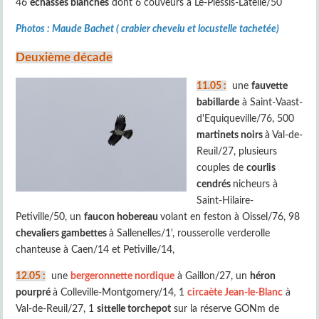
46
échasses blanches
dont 6 couveurs à Le-Plessis-Latelle/50
Photos : Maude Bachet ( crabier chevelu et locustelle tachetée)
Deuxième décade
11.05 :
une
fauvette
babillarde
à Saint-Vaast-
d'Equiqueville/76, 500
martinets noirs
à Val-de-
Reuil/27, plusieurs
couples de
courlis
cendrés
nicheurs à
Saint-Hilaire-
Petiville/50, un
faucon hobereau
volant en feston à Oissel/76, 98
chevaliers gambettes
à Sallenelles/1', rousserolle verderolle
chanteuse à Caen/14 et Petiville/14,
12.05 :
une
bergeronnette nordique
à Gaillon/27, un
héron
pourpré
à Colleville-Montgomery/14, 1
circaète Jean-le-Blanc
à
Val-de-Reuil/27, 1
sittelle torchepot
sur la réserve GONm de