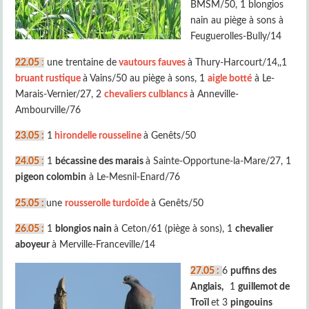
BMSM/50, 1 blongios
nain au piège à sons à
Feuguerolles-Bully/14
22.05
:
une trentaine de
vautours fauves
à Thury-Harcourt/14,,1
bruant rustique
à Vains/50 au piège à sons, 1
aigle botté
à Le-
Marais-Vernier/27, 2
chevaliers culblancs
à Anneville-
Ambourville/76
23.05 :
1
hirondelle rousseline
à Genêts/50
24.05
:
1
bécassine des marais
à Sainte-Opportune-la-Mare/27, 1
pigeon colombin
à Le-Mesnil-Enard/76
25.05 :
une
rousserolle turdoïde
à Genêts/50
26.05 :
1
blongios nain
à Ceton/61 (piège à sons), 1
chevalier
aboyeur
à Merville-Franceville/14
27.05 :
6
puffins des
Anglais,
1
guillemot de
Troïl
et 3
pingouins