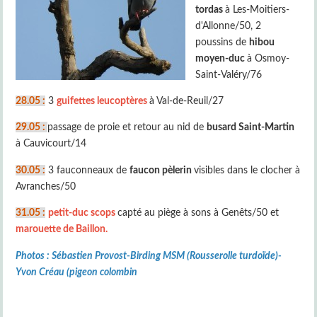
tordas
à Les-Moitiers-
d'Allonne/50, 2
poussins de
hibou
moyen-duc
à Osmoy-
Saint-Valéry/76
28.05 :
3
guifettes leucoptères
à Val-de-Reuil/27
29.05 :
passage de proie et retour au nid de
busard Saint-Martin
à Cauvicourt/14
30.05 :
3 fauconneaux de
faucon pèlerin
visibles dans le clocher à
Avranches/50
31.05 :
petit-duc scops
capté au piège à sons à Genêts/50 et
marouette de Baillon.
Photos : Sébastien Provost-Birding MSM (Rousserolle turdoïde)-
Yvon Créau (pigeon colombin