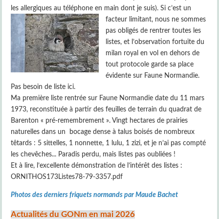
les allergiques au téléphone en main dont je suis). Si c’est un
facteur limitant, n
ous ne sommes
pas obligés de rentrer toutes les
listes, et l’observation fortuite du
milan royal en vol en dehors de
tout protocole garde sa place
évidente sur Faune Normandie.
Pas besoin de liste ici.
Ma première liste rentrée sur Faune Normandie date du 11 mars
1973, reconstituée à partir des feuilles de terrain du quadrat de
Barenton « pré-remembrement ». Vingt hectares de prairies
naturelles dans un bocage dense à talus boisés de nombreux
têtards : 5 sittelles, 1 nonnette, 1 lulu, 1 zizi, et je n’ai pas compté
les chevêches... Paradis perdu, mais listes pas oubliées !
Et à lire, l’excellente démonstration de l’intérêt des listes :
ORNITHOS173Listes78-79-3357.pdf
Photos des derniers friquets normands par Maude Bachet
Actualités du GONm en mai 2026