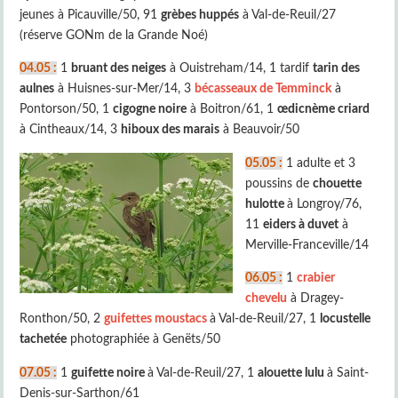
jeunes à Picauville/50, 91
grèbes huppés
à Val-de-Reuil/27
(réserve GONm de la Grande Noé)
04.05 :
1
bruant des neiges
à Ouistreham/14, 1 tardif
tarin des
aulnes
à Huisnes-sur-Mer/14, 3
bécasseaux de Temminck
à
Pontorson/50, 1
cigogne noire
à Boitron/61, 1
œdicnème criard
à Cintheaux/14, 3
hiboux des marais
à Beauvoir/50
05.05 :
1 adulte et 3
poussins de
chouette
hulotte
à Longroy/76,
11
eiders à duvet
à
Merville-Franceville/14
06.05 :
1
crabier
chevelu
à Dragey-
Ronthon/50, 2
guifettes moustacs
à Val-de-Reuil/27, 1
locustelle
tachetée
photographiée à Genëts/50
07.05 :
1
guifette noire
à Val-de-Reuil/27, 1
alouette lulu
à Saint-
Denis-sur-Sarthon/61