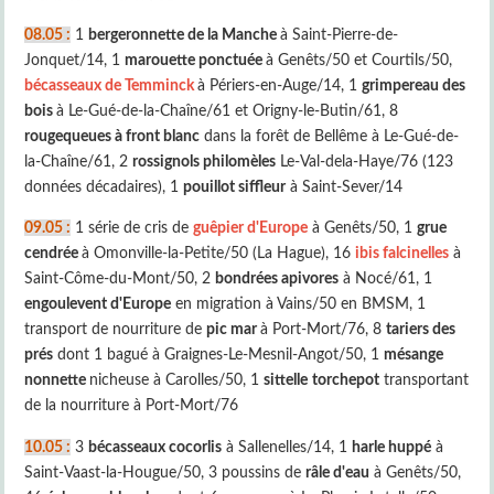
08.05 :
1
bergeronnette de la Manche
à Saint-Pierre-de-
Jonquet/14, 1
marouette ponctuée
à Genêts/50 et Courtils/50,
bécasseaux de Temminck
à Périers-en-Auge/14, 1
grimpereau des
bois
à Le-Gué-de-la-Chaîne/61 et Origny-le-Butin/61, 8
rougequeues à front blanc
dans la forêt de Bellême à Le-Gué-de-
la-Chaîne/61, 2
rossignols philomèles
Le-Val-dela-Haye/76 (123
données décadaires), 1
pouillot siffleur
à Saint-Sever/14
09.05 :
1 série de cris de
guêpier d'Europe
à Genêts/50, 1
grue
cendrée
à Omonville-la-Petite/50 (La Hague), 16
ibis falcinelles
à
Saint-Côme-du-Mont/50, 2
bondrées apivores
à Nocé/61, 1
engoulevent d'Europe
en migration à Vains/50 en BMSM, 1
transport de nourriture de
pic mar
à Port-Mort/76, 8
tariers des
prés
dont 1 bagué à Graignes-Le-Mesnil-Angot/50, 1
mésange
nonnette
nicheuse à Carolles/50, 1
sittelle
torchepot
transportant
de la nourriture à Port-Mort/76
10.05 :
3
bécasseaux cocorlis
à Sallenelles/14, 1
harle huppé
à
Saint-Vaast-la-Hougue/50, 3 poussins de
râle d'eau
à Genêts/50,