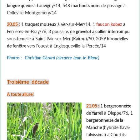
longue queue
à Louvigny/14, 548
martinets noirs
de passage à
Colleville-Montgomery/14
20.05 :
1
traquet motteux
à Ver-sur-Mer/14, 1
faucon kobez
à
Ferrières-en-Bray/76, 3 poussins de
gravelot à collier interrompu
sous femelle à Saint-Pair-sur-Mer (Kairon)/50, 2059
hirondelles
de fenêtre
vers l'ouest à Englesqueville-la-Percée/14
Photos : Christian Gérard (circaète Jean-le-Blanc)
Troisième décade
A toute allure!
21.05 :
1
bergeronnette
de Yarrell
à Dieppe/76, 1
bergeronnette de la
Manche
(hybride flava-
falvissima) à Courtils-