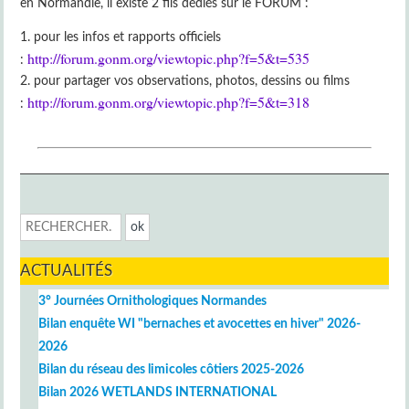
en Normandie, il existe 2 fils dédiés sur le FORUM :
pour les infos et rapports officiels
http://forum.gonm.org/viewtopic.php?f=5&t=535
:
pour partager vos observations, photos, dessins ou films
http://forum.gonm.org/viewtopic.php?f=5&t=318
:
ACTUALITÉS
3° Journées Ornithologiques Normandes
Bilan enquête WI "bernaches et avocettes en hiver" 2026-
2026
Bilan du réseau des limicoles côtiers 2025-2026
Bilan 2026 WETLANDS INTERNATIONAL