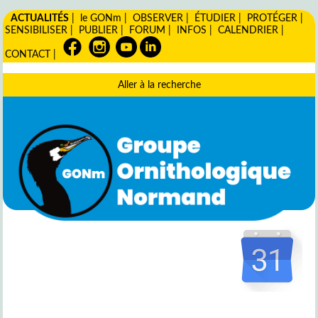
ACTUALITÉS
|
le GONm
|
OBSERVER
|
ÉTUDIER
|
PROTÉGER
|
SENSIBILISER
|
PUBLIER
|
FORUM
|
INFOS
|
CALENDRIER
|
CONTACT
|
Aller à la recherche