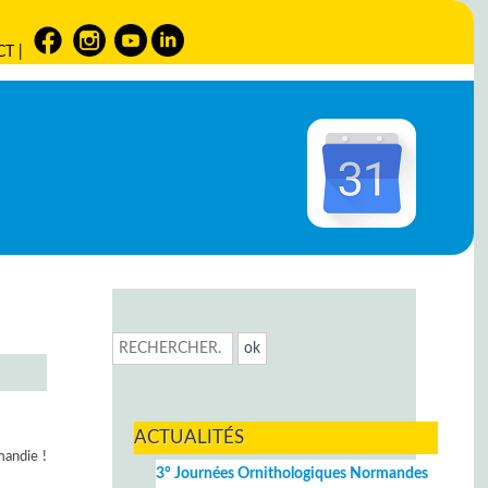
CT
|
ACTUALITÉS
mandie !
3° Journées Ornithologiques Normandes