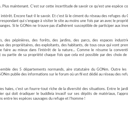
 ans. Plus maintenant. C’est sur cette incertitude de savoir ce qu’est une espèce
ans intérêt. Encore faut-il le savoir. Et c’est là le ciment du réseau des refuges d
espondant qui s’engage à visiter le site au moins une fois par an avec le proprié
échanges. Si le GONm ne trouve pas d’adhérent susceptible de participer aux inve
 des pépinières, des forêts, des jardins, des parcs, des espaces industri
us des propriétaires, des exploitants, des habitants, de tous ceux qui vont pre
e faire au mieux dans l’intérêt de la nature... Comme le résume la conventi
ut ou partie de sa propriété chaque fois que cela est possible par des choix de
nsemble des 5 départements normands, aire statutaire du GONm. Outre les 
 GONm publie des informations sur le forum où un fil est dédié au réseau des ref
 haies, c’est un fourre-tout riche de la diversité des situations. Entre le jardi
rier qui doit éradiquer le buddleia invasif sur ses dépôts de matériaux, l’appr
ions entre les espèces sauvages du refuge et l’homme !