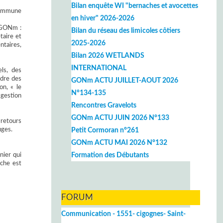
Bilan enquête WI "bernaches et avocettes
 commune
en hiver" 2026-2026
u GONm :
Bilan du réseau des limicoles côtiers
taire et
2025-2026
ntaires,
Bilan 2026 WETLANDS
INTERNATIONAL
els, des
ndre des
GONm ACTU JUILLET-AOUT 2026
on, « le
N°134-135
 gestion
Rencontres Gravelots
GONm ACTU JUIN 2026 N°133
retours
uges.
Petit Cormoran n°261
GONm ACTU MAI 2026 N°132
Formation des Débutants
nier qui
oche est
FORUM
Communication - 1551- cigognes- Saint-