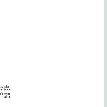
es plus
caution
n’avons
 d’aller