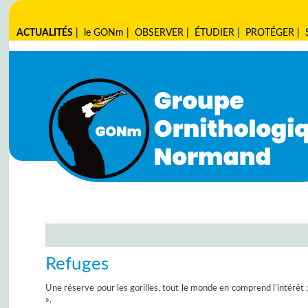
ACTUALITÉS
|
le GONm
|
OBSERVER
|
ÉTUDIER
|
PROTÉGER
|
Refuges
Une réserve pour les gorilles, tout le monde en comprend l’intérêt 
».