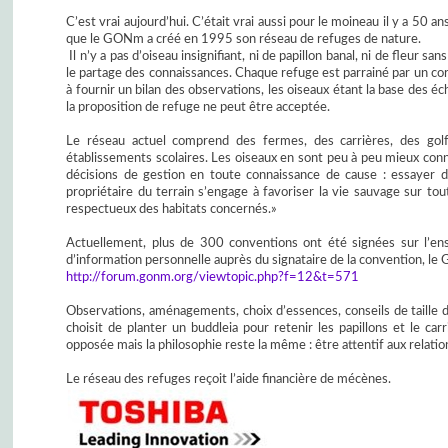
C’est vrai aujourd’hui. C’était vrai aussi pour le moineau il y a 50
que le GONm a créé en 1995 son réseau de refuges de nature.
Il n’y a pas d’oiseau insignifiant, ni de papillon banal, ni de fleur s
le partage des connaissances. Chaque refuge est parrainé par un corr
à fournir un bilan des observations, les oiseaux étant la base des 
la proposition de refuge ne peut être acceptée.
Le réseau actuel comprend des fermes, des carrières, des golfs,
établissements scolaires. Les oiseaux en sont peu à peu mieux conn
décisions de gestion en toute connaissance de cause : essayer d
propriétaire du terrain s’engage à favoriser la vie sauvage sur to
respectueux des habitats concernés.»
Actuellement, plus de 300 conventions ont été signées sur l’e
d’information personnelle auprès du signataire de la convention, le
http://forum.gonm.org/viewtopic.php?f=12&t=571
Observations, aménagements, choix d’essences, conseils de taille des
choisit de planter un buddleia pour retenir les papillons et le car
opposée mais la philosophie reste la même : être attentif aux relat
Le réseau des refuges reçoit l’aide financière de mécènes.