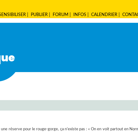
SENSIBILISER
|
PUBLIER
|
FORUM
|
INFOS
|
CALENDRIER
|
CONTA
; une réserve pour le rouge-gorge, ça n’existe pas : « On en voit partout en Nor