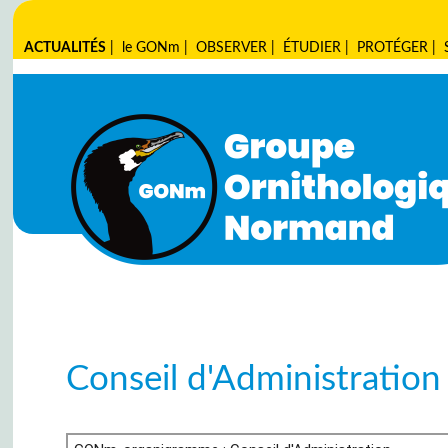
ACTUALITÉS
|
le GONm
|
OBSERVER
|
ÉTUDIER
|
PROTÉGER
|
Conseil d'Administration