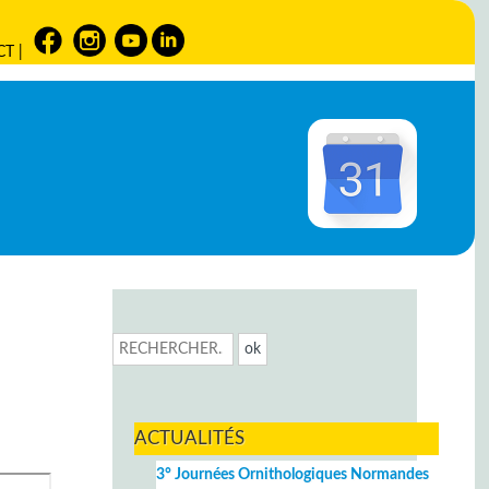
CT
|
ACTUALITÉS
3° Journées Ornithologiques Normandes