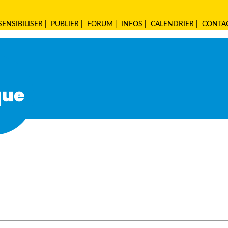
SENSIBILISER
|
PUBLIER
|
FORUM
|
INFOS
|
CALENDRIER
|
CONTA