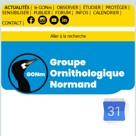
ACTUALITÉS
|
le GONm
|
OBSERVER
|
ÉTUDIER
|
PROTÉGER
|
SENSIBILISER
|
PUBLIER
|
FORUM
|
INFOS
|
CALENDRIER
|
CONTACT
|
Aller à la recherche