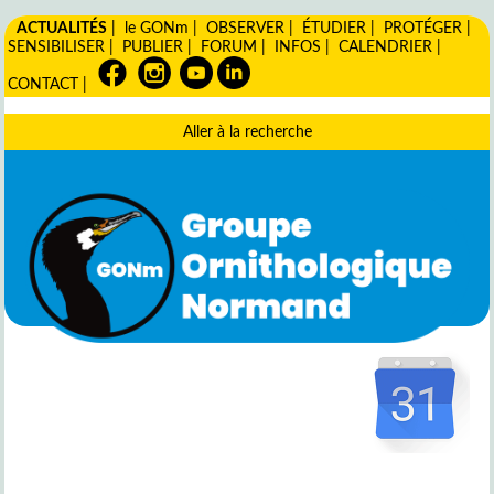
ACTUALITÉS
|
le GONm
|
OBSERVER
|
ÉTUDIER
|
PROTÉGER
|
SENSIBILISER
|
PUBLIER
|
FORUM
|
INFOS
|
CALENDRIER
|
CONTACT
|
Aller à la recherche