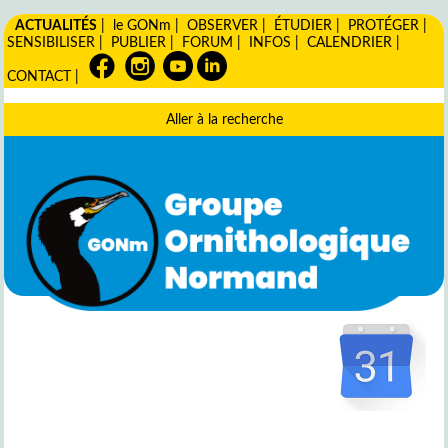
ACTUALITÉS
|
le GONm
|
OBSERVER
|
ÉTUDIER
|
PROTÉGER
|
SENSIBILISER
|
PUBLIER
|
FORUM
|
INFOS
|
CALENDRIER
|
CONTACT
|
Aller à la recherche