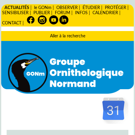
ACTUALITÉS
|
le GONm
|
OBSERVER
|
ÉTUDIER
|
PROTÉGER
|
SENSIBILISER
|
PUBLIER
|
FORUM
|
INFOS
|
CALENDRIER
|
CONTACT
|
Aller à la recherche