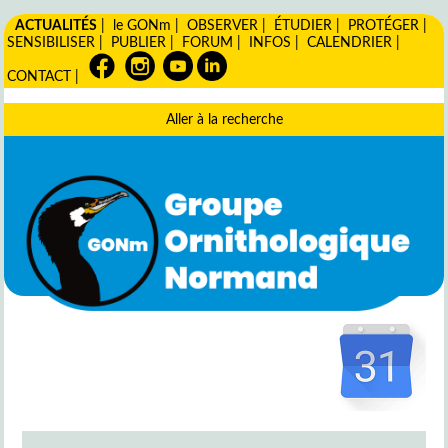
ACTUALITÉS
|
le GONm
|
OBSERVER
|
ÉTUDIER
|
PROTÉGER
|
SENSIBILISER
|
PUBLIER
|
FORUM
|
INFOS
|
CALENDRIER
|
CONTACT
|
Aller à la recherche