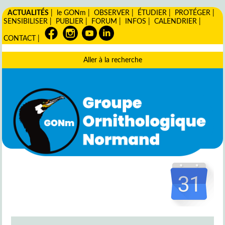
ACTUALITÉS
|
le GONm
|
OBSERVER
|
ÉTUDIER
|
PROTÉGER
|
SENSIBILISER
|
PUBLIER
|
FORUM
|
INFOS
|
CALENDRIER
|
CONTACT
|
Aller à la recherche