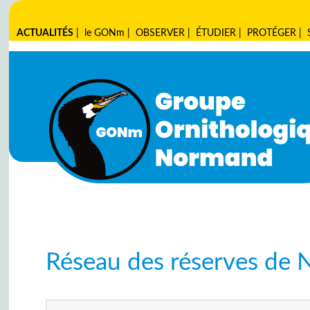
ACTUALITÉS
|
le GONm
|
OBSERVER
|
ÉTUDIER
|
PROTÉGER
|
Réseau des réserves de