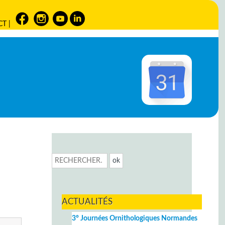
CT
|
ACTUALITÉS
3° Journées Ornithologiques Normandes