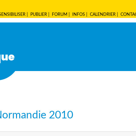
SENSIBILISER
|
PUBLIER
|
FORUM
|
INFOS
|
CALENDRIER
|
CONTA
 Normandie 2010