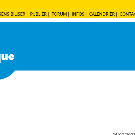
SENSIBILISER
|
PUBLIER
|
FORUM
|
INFOS
|
CALENDRIER
|
CONTA
24/02/202