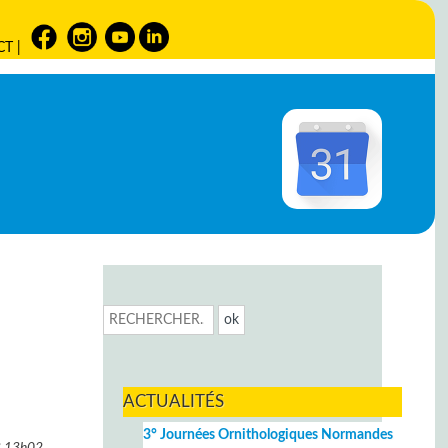
CT
|
ACTUALITÉS
3° Journées Ornithologiques Normandes
3
13h02