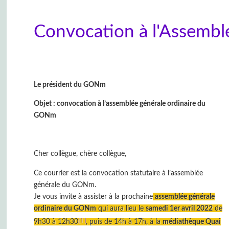
Convocation à l'Assembl
Le président du GONm
Objet : convocation à l’assemblée générale ordinaire du
GONm
Cher collègue, chère collègue,
Ce courrier est la convocation statutaire à l’assemblée
générale du GONm.
Je vous invite à assister à la prochaine
assemblée générale
ordinaire du GONm
qui aura lieu le
samedi 1er avril 2022
de
[1]
9h30 à 12h30
, puis de 14h à 17h, à la
médiathèque Quai