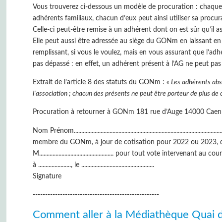
Vous trouverez ci-dessous un modèle de procuration : chaque a
adhérents familiaux, chacun d’eux peut ainsi utiliser sa procur
Celle-ci peut-être remise à un adhérent dont on est sûr qu’il as
Elle peut aussi être adressée au siège du GONm en laissant en 
remplissant, si vous le voulez, mais en vous assurant que l’ad
pas dépassé : en effet, un adhérent présent à l’AG ne peut pas
Extrait de l’article 8 des statuts du GONm :
« Les adhérents ab
l'association ; chacun des présents ne peut être porteur de plus de 
Procuration à retourner à GONm 181 rue d’Auge 14000 Caen (e
Nom Prénom....................................................................................................
membre du GONm, à jour de cotisation pour 2022 ou 2023, d
M.................................................. pour tout vote intervenant 
à ......................, le .................................................
Signature
---------------------------------------------------
Comment aller à la Médiathèque Quai 