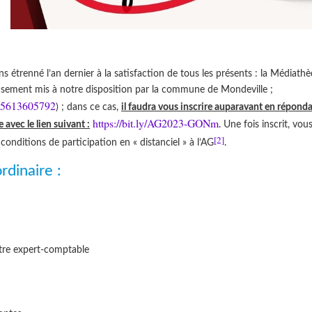
 étrenné l’an dernier à la satisfaction de tous les présents : la Médiath
usement mis à notre disposition par la commune de Mondeville ;
/85613605792
) ; dans ce cas,
il faudra vous inscrire auparavant en réponda
https://bit.ly/AG2023-GONm
 avec le lien suivant :
. Une fois inscrit, vou
[2]
 conditions de participation en « distanciel » à l’AG
.
rdinaire :
otre expert-comptable