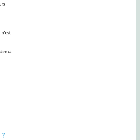
urs
 n’est
mbre de
 ?