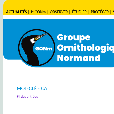
ACTUALITÉS
|
le GONm
|
OBSERVER
|
ÉTUDIER
|
PROTÉGER
|
MOT-CLÉ - CA
Fil des entrées