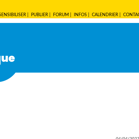
SENSIBILISER
|
PUBLIER
|
FORUM
|
INFOS
|
CALENDRIER
|
CONTA
04/04/202