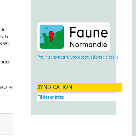
t de
ez la
4N692 -
Pour transmettre vos observations : c'est ici !
porter
SYNDICATION
evalier
Fil des entrées