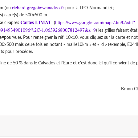
richard.grege@wanadoo.fr
Nm (ou
pour la LPO-Normandie) ;
(s) carré(s) de 500x500 m.
Cartes LIMAT
https://www.google.com/maps/d/u/0/edit?
se ci-après
(
.0914934901096%2C-1.0639268007812497&z=9
) les grilles faisant éta
pourvue). Pour renseigner la réf. 10x10, vous cliquez sur la carte et not
s 500x500 mais cette fois en notant « maille10km » et « id » (exemple, E04
nts pour procéder.
ine de 50 % dans le Calvados et l’Eure et c’est donc ici qu’il convient de 
Bruno Ch