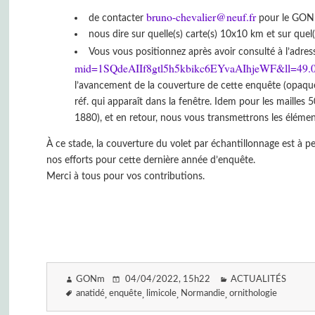
bruno-chevalier@neuf.fr
de contacter
pour le GO
nous dire sur quelle(s) carte(s) 10x10 km et sur quel
Vous vous positionnez après avoir consulté à l’adres
mid=1SQdeAIIf8gtl5h5kbikc6EYvaAIhjeWF&ll=49
l’avancement de la couverture de cette enquête (opaque=
réf. qui apparaît dans la fenêtre. Idem pour les maille
1880), et en retour, nous vous transmettrons les éléme
À ce stade, la couverture du volet par échantillonnage est à pe
nos efforts pour cette dernière année d’enquête.
Merci à tous pour vos contributions.
GONm
04/04/2022
, 15h22
ACTUALITÉS
anatidé
enquête
limicole
Normandie
ornithologie