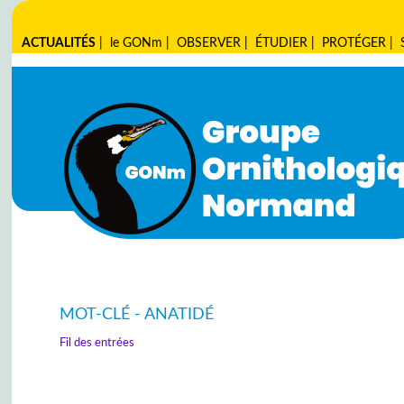
ACTUALITÉS
|
le GONm
|
OBSERVER
|
ÉTUDIER
|
PROTÉGER
|
MOT-CLÉ - ANATIDÉ
Fil des entrées