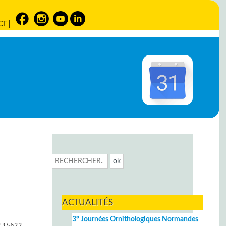
CT
|
ACTUALITÉS
3° Journées Ornithologiques Normandes
2
15h22