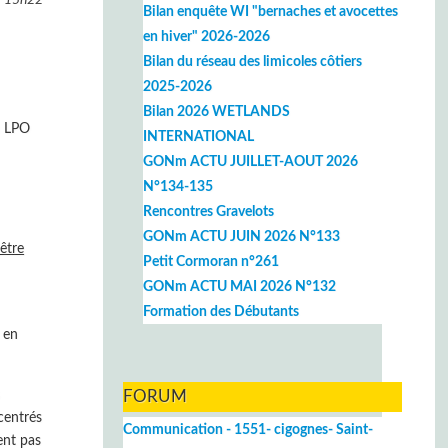
Bilan enquête WI "bernaches et avocettes
en hiver" 2026-2026
Bilan du réseau des limicoles côtiers
2025-2026
Bilan 2026 WETLANDS
a LPO
INTERNATIONAL
GONm ACTU JUILLET-AOUT 2026
N°134-135
Rencontres Gravelots
GONm ACTU JUIN 2026 N°133
être
Petit Cormoran n°261
GONm ACTU MAI 2026 N°132
Formation des Débutants
, en
s
FORUM
centrés
Communication - 1551- cigognes- Saint-
ent pas