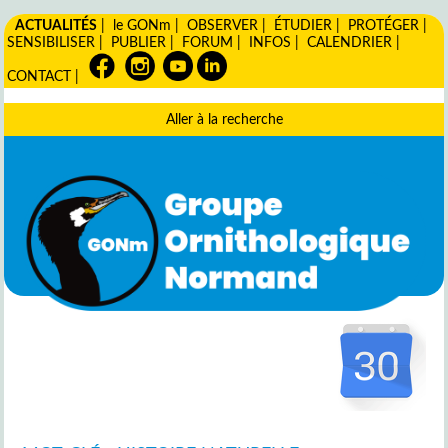
ACTUALITÉS
|
le GONm
|
OBSERVER
|
ÉTUDIER
|
PROTÉGER
|
SENSIBILISER
|
PUBLIER
|
FORUM
|
INFOS
|
CALENDRIER
|
CONTACT
|
Aller à la recherche