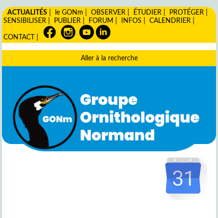
ACTUALITÉS
|
le GONm
|
OBSERVER
|
ÉTUDIER
|
PROTÉGER
|
SENSIBILISER
|
PUBLIER
|
FORUM
|
INFOS
|
CALENDRIER
|
CONTACT
|
Aller à la recherche