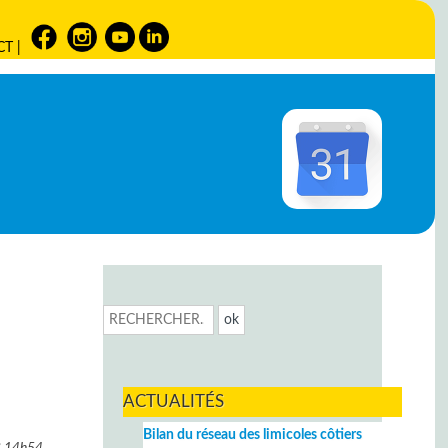
CT
|
ACTUALITÉS
Bilan du réseau des limicoles côtiers
3
14h54