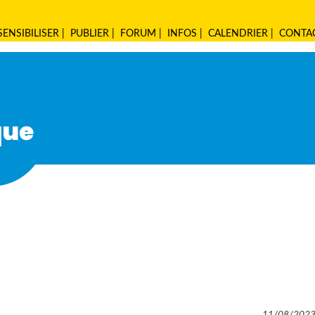
SENSIBILISER
|
PUBLIER
|
FORUM
|
INFOS
|
CALENDRIER
|
CONTA
11/08/202