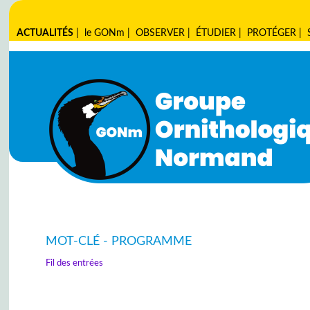
ACTUALITÉS
|
le GONm
|
OBSERVER
|
ÉTUDIER
|
PROTÉGER
|
MOT-CLÉ - PROGRAMME
Fil des entrées