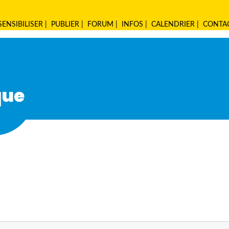
SENSIBILISER
|
PUBLIER
|
FORUM
|
INFOS
|
CALENDRIER
|
CONTA