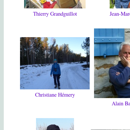
Thierry Grandguillot
Jean-Mar
Christiane Hémery
Alain Ba