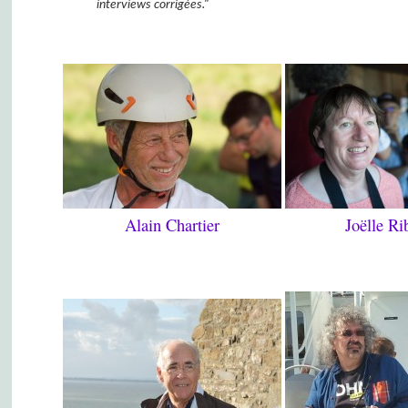
interviews corrigées."
Alain Chartier
Joëlle Ri