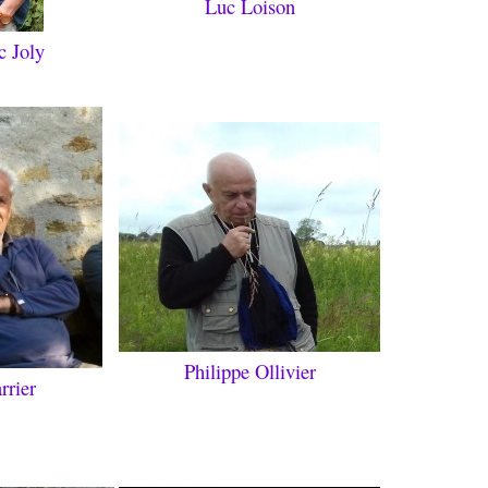
Luc Loison
c Joly
Philippe Ollivier
rrier