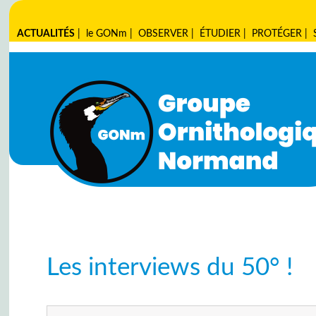
ACTUALITÉS
|
le GONm
|
OBSERVER
|
ÉTUDIER
|
PROTÉGER
|
Les interviews du 50° !