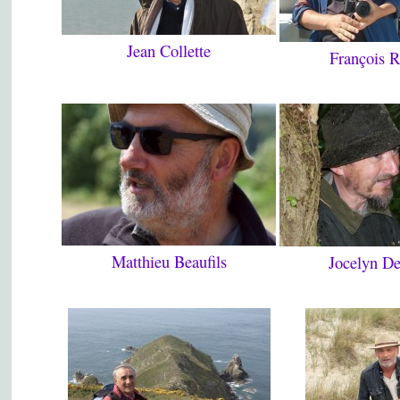
Jean Collette
François R
Matthieu Beaufils
Jocelyn D