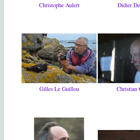
Christophe Aulert
Didier D
Gilles Le Guillou
Christian