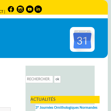
CT
|
ACTUALITÉS
3° Journées Ornithologiques Normandes