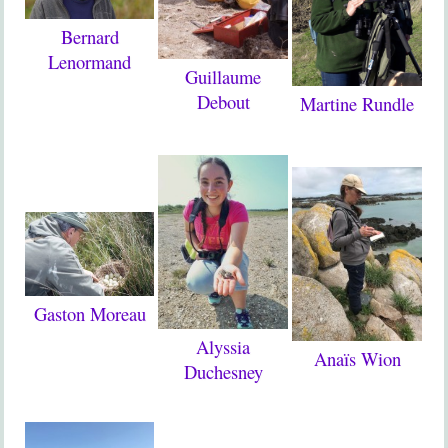
Bernard
Lenormand
Guillaume
Debout
Martine Rundle
Gaston Moreau
Alyssia
Anaïs Wion
Duchesney