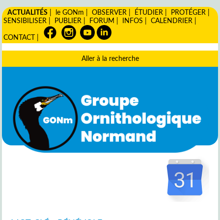
ACTUALITÉS
|
le GONm
|
OBSERVER
|
ÉTUDIER
|
PROTÉGER
|
SENSIBILISER
|
PUBLIER
|
FORUM
|
INFOS
|
CALENDRIER
|
CONTACT
|
Aller à la recherche