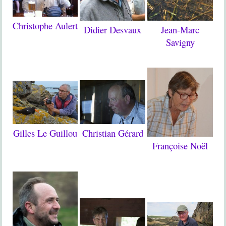
Christophe Aulert
Jean-Marc
Didier Desvaux
Savigny
Christian Gérard
Gilles Le Guillou
Françoise Noël