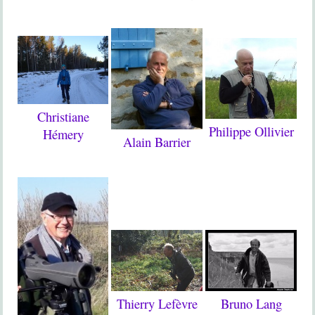
Christiane
Philippe Ollivier
Hémery
Alain Barrier
Bruno Lang
Thierry Lefèvre