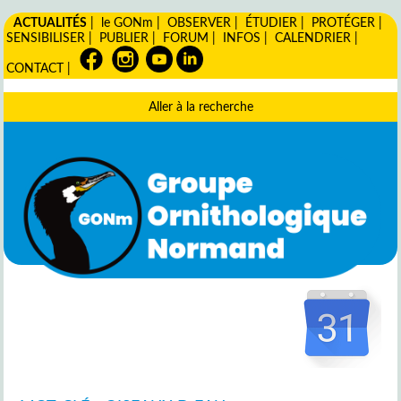
ACTUALITÉS
|
le GONm
|
OBSERVER
|
ÉTUDIER
|
PROTÉGER
|
SENSIBILISER
|
PUBLIER
|
FORUM
|
INFOS
|
CALENDRIER
|
CONTACT
|
Aller à la recherche