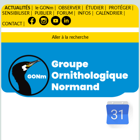
ACTUALITÉS
|
le GONm
|
OBSERVER
|
ÉTUDIER
|
PROTÉGER
|
SENSIBILISER
|
PUBLIER
|
FORUM
|
INFOS
|
CALENDRIER
|
CONTACT
|
Aller à la recherche