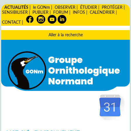
ACTUALITÉS
|
le GONm
|
OBSERVER
|
ÉTUDIER
|
PROTÉGER
|
SENSIBILISER
|
PUBLIER
|
FORUM
|
INFOS
|
CALENDRIER
|
CONTACT
|
Aller à la recherche