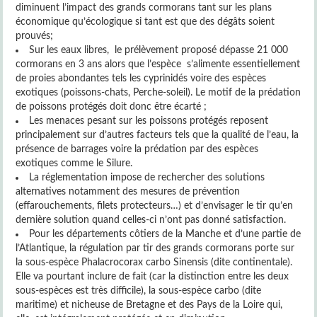
diminuent l’impact des grands cormorans tant sur les plans
économique qu’écologique si tant est que des dégâts soient
prouvés;
Sur les eaux libres, le prélèvement proposé dépasse 21 000
cormorans en 3 ans alors que l’espèce s’alimente essentiellement
de proies abondantes tels les cyprinidés voire des espèces
exotiques (poissons-chats, Perche-soleil). Le motif de la prédation
de poissons protégés doit donc être écarté ;
Les menaces pesant sur les poissons protégés reposent
principalement sur d’autres facteurs tels que la qualité de l’eau, la
présence de barrages voire la prédation par des espèces
exotiques comme le Silure.
La réglementation impose de rechercher des solutions
alternatives notamment des mesures de prévention
(effarouchements, filets protecteurs…) et d’envisager le tir qu’en
dernière solution quand celles-ci n’ont pas donné satisfaction.
Pour les départements côtiers de la Manche et d’une partie de
l’Atlantique, la régulation par tir des grands cormorans porte sur
la sous-espèce Phalacrocorax carbo Sinensis (dite continentale).
Elle va pourtant inclure de fait (car la distinction entre les deux
sous-espèces est très difficile), la sous-espèce carbo (dite
maritime) et nicheuse de Bretagne et des Pays de la Loire qui,