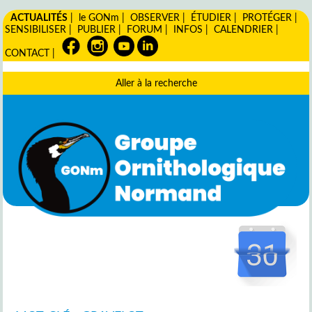
ACTUALITÉS
|
le GONm
|
OBSERVER
|
ÉTUDIER
|
PROTÉGER
|
SENSIBILISER
|
PUBLIER
|
FORUM
|
INFOS
|
CALENDRIER
|
CONTACT
|
Aller à la recherche