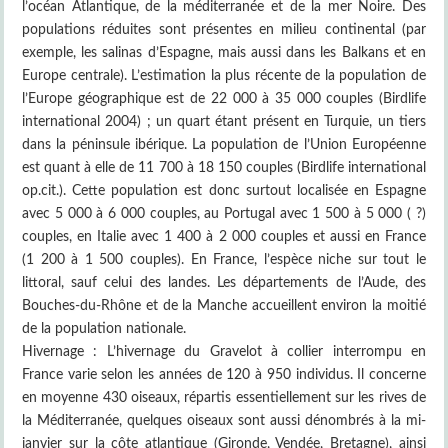
l’océan Atlantique, de la méditerranée et de la mer Noire. Des
populations réduites sont présentes en milieu continental (par
exemple, les salinas d’Espagne, mais aussi dans les Balkans et en
Europe centrale). L’estimation la plus récente de la population de
l’Europe géographique est de 22 000 à 35 000 couples (Birdlife
international 2004) ; un quart étant présent en Turquie, un tiers
dans la péninsule ibérique. La population de l’Union Européenne
est quant à elle de 11 700 à 18 150 couples (Birdlife international
op.cit.). Cette population est donc surtout localisée en Espagne
avec 5 000 à 6 000 couples, au Portugal avec 1 500 à 5 000 ( ?)
couples, en Italie avec 1 400 à 2 000 couples et aussi en France
(1 200 à 1 500 couples). En France, l’espèce niche sur tout le
littoral, sauf celui des landes. Les départements de l’Aude, des
Bouches-du-Rhône et de la Manche accueillent environ la moitié
de la population nationale.
Hivernage : L’hivernage du Gravelot à collier interrompu en
France varie selon les années de 120 à 950 individus. Il concerne
en moyenne 430 oiseaux, répartis essentiellement sur les rives de
la Méditerranée, quelques oiseaux sont aussi dénombrés à la mi-
janvier sur la côte atlantique (Gironde, Vendée, Bretagne), ainsi