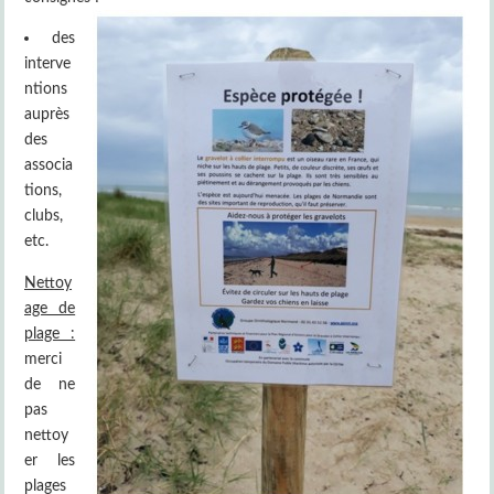
des
interve
ntions
auprès
des
associa
tions,
clubs,
etc.
Nettoy
age de
plage :
merci
de ne
pas
nettoy
er les
plages