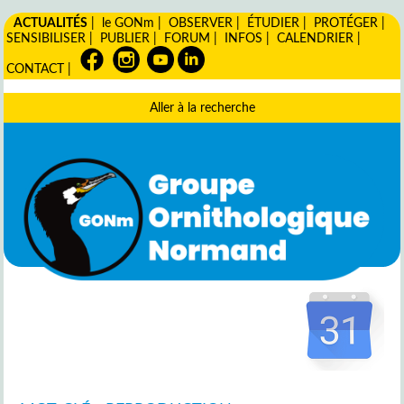
ACTUALITÉS
|
le GONm
|
OBSERVER
|
ÉTUDIER
|
PROTÉGER
|
SENSIBILISER
|
PUBLIER
|
FORUM
|
INFOS
|
CALENDRIER
|
CONTACT
|
Aller à la recherche