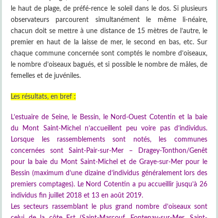
le haut de plage, de préfé-rence le soleil dans le dos. Si plusieurs
observateurs parcourent simultanément le même li-néaire,
chacun doit se mettre à une distance de 15 mètres de l’autre, le
premier en haut de la laisse de mer, le second en bas, etc. Sur
chaque commune concernée sont comptés le nombre d’oiseaux,
le nombre d’oiseaux bagués, et si possible le nombre de mâles, de
femelles et de juvéniles.
Les résultats, en bref :
L’estuaire de Seine, le Bessin, le Nord-Ouest Cotentin et la baie
du Mont Saint-Michel n’accueillent peu voire pas d’individus.
Lorsque les rassemblements sont notés, les communes
concernées sont Saint-Pair-sur-Mer – Dragey-Tonthon/Genêt
pour la baie du Mont Saint-Michel et de Graye-sur-Mer pour le
Bessin (maximum d’une dizaine d’individus généralement lors des
premiers comptages). Le Nord Cotentin a pu accueillir jusqu’à 26
individus fin juillet 2018 et 13 en août 2019.
Les secteurs rassemblant le plus grand nombre d’oiseaux sont
celui de la côte Est (Saint-Marcouf, Fontenay-sur-Mer, Saint-