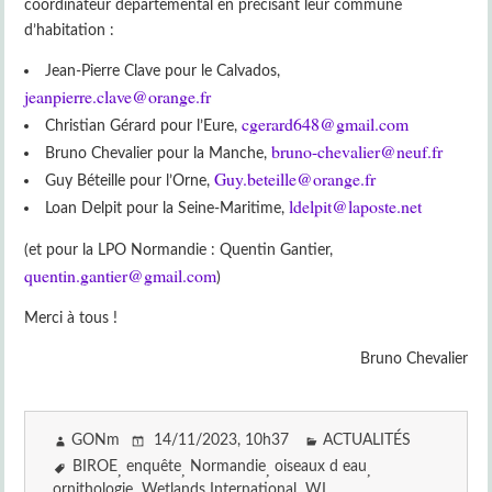
coordinateur départemental en précisant leur commune
d’habitation :
Jean-Pierre Clave pour le Calvados,
jeanpierre.clave@orange.fr
cgerard648@gmail.com
Christian Gérard pour l’Eure,
bruno-chevalier@neuf.fr
Bruno Chevalier pour la Manche,
Guy.beteille@orange.fr
Guy Béteille pour l’Orne,
ldelpit@laposte.net
Loan Delpit pour la Seine-Maritime,
(et pour la LPO Normandie : Quentin Gantier,
quentin.gantier@gmail.com
)
Merci à tous !
Bruno Chevalier
GONm
14/11/2023
, 10h37
ACTUALITÉS
BIROE
enquête
Normandie
oiseaux d eau
ornithologie
Wetlands International
WI