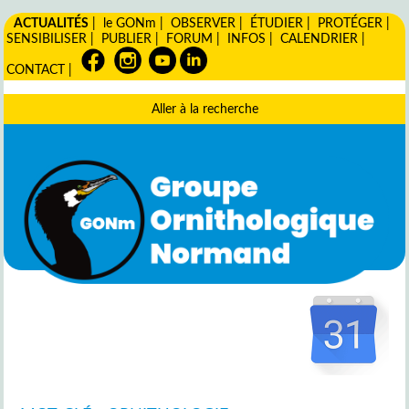
ACTUALITÉS
|
le GONm
|
OBSERVER
|
ÉTUDIER
|
PROTÉGER
|
SENSIBILISER
|
PUBLIER
|
FORUM
|
INFOS
|
CALENDRIER
|
CONTACT
|
Aller à la recherche