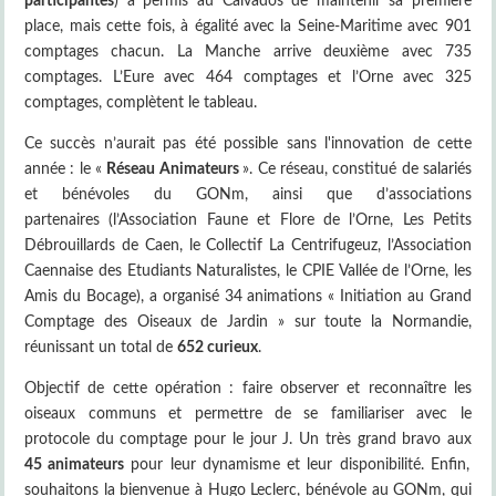
participantes
) a permis au Calvados de maintenir sa première
place, mais cette fois, à égalité avec la Seine-Maritime avec 901
comptages chacun. La Manche arrive deuxième avec 735
comptages. L’Eure avec 464 comptages et l’Orne avec 325
comptages, complètent le tableau.
Ce succès n’aurait pas été possible sans l'innovation de cette
année : le «
Réseau Animateurs
». Ce réseau, constitué de salariés
et bénévoles du GONm, ainsi que d’associations
partenaires (l’Association Faune et Flore de l’Orne, Les Petits
Débrouillards de Caen, le Collectif La Centrifugeuz, l’Association
Caennaise des Etudiants Naturalistes, le CPIE Vallée de l’Orne, les
Amis du Bocage), a organisé 34 animations « Initiation au Grand
Comptage des Oiseaux de Jardin » sur toute la Normandie,
réunissant un total de
652 curieux
.
Objectif de cette opération : faire observer et reconnaître les
oiseaux communs et permettre de se familiariser avec le
protocole du comptage pour le jour J. Un très grand bravo aux
45 animateurs
pour leur dynamisme et leur disponibilité. Enfin,
souhaitons la bienvenue à Hugo Leclerc, bénévole au GONm, qui