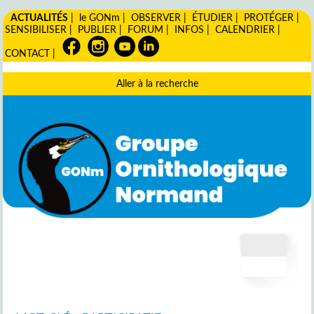
ACTUALITÉS
|
le GONm
|
OBSERVER
|
ÉTUDIER
|
PROTÉGER
|
SENSIBILISER
|
PUBLIER
|
FORUM
|
INFOS
|
CALENDRIER
|
CONTACT
|
Aller à la recherche