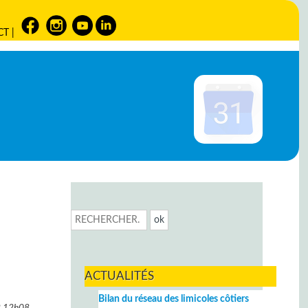
CT
|
ACTUALITÉS
Bilan du réseau des limicoles côtiers
2
12h08