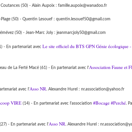
Coutances (50) - Alain Aupoix : famille.aupoix@wanadoo.fr
Plage (50) - Quentin Lesouef : quentin.lesouef50@gmail.com
mévez (50) - Jean-Marc Joly : jeanmarcjoly50@gmail.com
Le site officiel du BTS GPN Génie écologique -
) - En partenariat avec
Association Faune et F
u de La Ferté Macé (61) - En partenariat avec l'
Asso NR
tenariat avec l'
. Alexandre Hurel : nr.association@yahoo.fr
ocoop VIRE
#Bocage
#Perché
(14) - En partenariat avec l'association
. P
Asso NR
7) - En partenariat avec l'
. Alexandre Hurel : nr.association@y