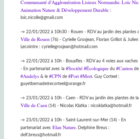
Communauté d'Agglomération Lisieux Normandie
Loïc Nic
.
Animation Nature & Développement Durable
:
loic.nicolle@gmail.com
→ 22/01/2022 à 10h30 - Rouen - RDV au jardin des plantes d
Ville de Rouen
(76) - Cyrielle Grosjean, Florian Grillot & Julien
Lecointre : cyriellegrosjean@hotmail.com
→ 22/01/2022 à 10h - Bouafles - RDV au 4 voies aux vaches 
#Société
#Écologique
#Canton
- En partenariat avec la
du
de
#Andelys
#CPN
#Port
#Mort
& le
de
. Guy Corteel :
guyetbernadettecorteel@orange.fr
→ 23/01/2022 à 10h - Caen - RDV au jardin des plantes de la
Ville de Caen
(14) - Nicolas Klatka : nicoklatka@hotmail.fr
→ 23/01/2022 à 10h - Saint-Laurent-sur-Mer (14) - En
Elan Nature
partenariat avec
. Delphine Breus :
delf.breus@hotmail.fr