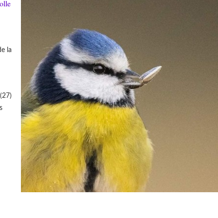
olle
e la
(27)
s