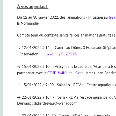
À vos agendas !
Gra
Du 12 au 30 janvier 2022, des animations
« Initiation au
la Normandie !
Compte tenu du contexte sanitaire, ces animations gratuites se
→ 12/01/2022 à 14h - Caen - au Dôme, 3 Esplanade Stéphane H
https://bit.ly/3eZXOFz
- Réservation :
→ 15/01/2022 à 10h - Anisy (dans le cadre de l'Atlas de la 
CPIE Vallée de l'Orne
partenariat avec le
. James Jean Baptis
→ 15/01/2022 à 9h30 - Saint-Lô - RDV au Centre aquatique de
→ 22/01/2022 à 10h - Troarn - RDV à l'espace municipal du Va
Desvaux : didierdesvaux@wanadoo.fr
→ 22/01/2022 à 14h30 - Troarn - RDV à l'espace municipal du 