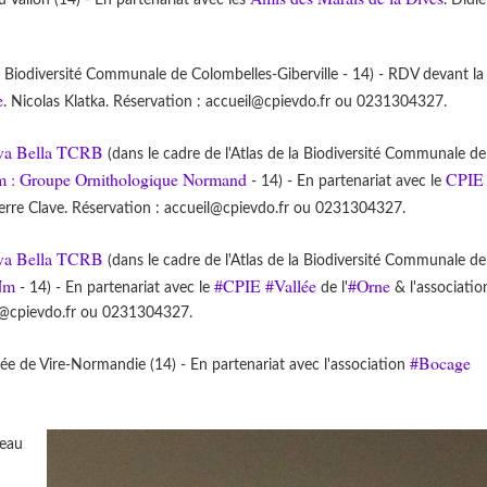
a Biodiversité Communale de Colombelles-Giberville - 14) - RDV devant la 
e
. Nicolas Klatka. Réservation : accueil@cpievdo.fr ou 0231304327.
iva Bella TCRB
(dans le cadre de l'Atlas de la Biodiversité Communale de
: Groupe Ornithologique Normand
CPIE 
- 14) - En partenariat avec le
erre Clave. Réservation : accueil@cpievdo.fr ou 0231304327.
iva Bella TCRB
(dans le cadre de l'Atlas de la Biodiversité Communale de
Nm
#CPIE
#Vallée
#Orne
- 14) - En partenariat avec le
de l'
& l'associati
il@cpievdo.fr ou 0231304327.
#Bocage
 de Vire-Normandie (14) - En partenariat avec l'association
teau