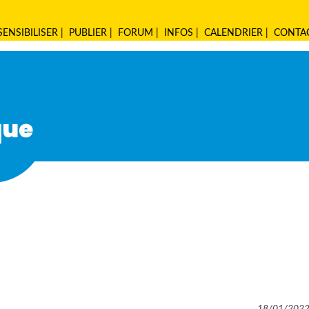
SENSIBILISER
|
PUBLIER
|
FORUM
|
INFOS
|
CALENDRIER
|
CONTA
18/01/202