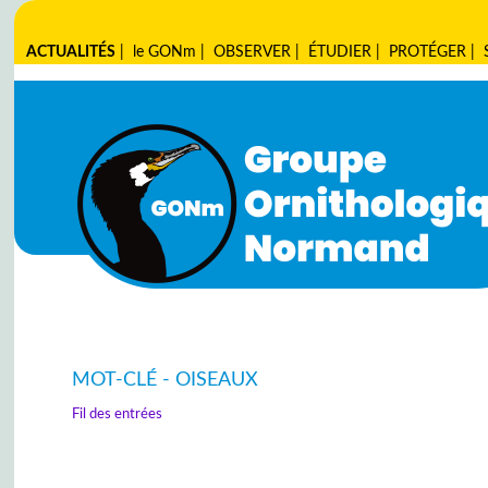
ACTUALITÉS
|
le GONm
|
OBSERVER
|
ÉTUDIER
|
PROTÉGER
|
MOT-CLÉ - OISEAUX
Fil des entrées