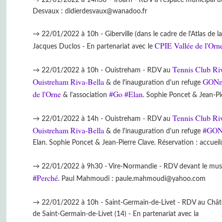
Desvaux : didierdesvaux@wanadoo.fr
→ 22/01/2022 à 10h - Giberville (dans le cadre de l'Atlas de l
CPIE Vallée de l'Orn
Jacques Duclos - En partenariat avec le
Tennis Club R
→ 22/01/2022 à 10h - Ouistreham - RDV au
Ouistreham Riva-Bella
GONm 
& de l'inauguration d'un refuge
de l'Orne
#Go
#Elan
& l'association
. Sophie Poncet & Jean-Pi
Tennis Club R
→ 22/01/2022 à 14h - Ouistreham - RDV au
Ouistreham Riva-Bella
#GO
& de l'inauguration d'un refuge
Elan. Sophie Poncet & Jean-Pierre Clave. Réservation : accue
→ 22/01/2022 à 9h30 - Vire-Normandie - RDV devant le musée
#Perché
. Paul Mahmoudi : paule.mahmoudi@yahoo.com
→ 22/01/2022 à 10h - Saint-Germain-de-Livet - RDV au Châ
de Saint-Germain-de-Livet (14) - En partenariat avec la