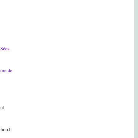
 Sées
.
lore de
aul
ahoo.fr