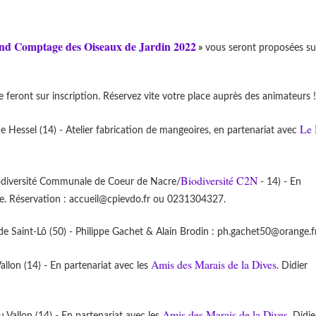
nd Comptage des Oiseaux de Jardin 2022
»
vous seront proposées su
 feront sur inscription. Réservez vite votre place auprès des animateurs 
Le
essel (14) - Atelier fabrication de mangeoires, en partenariat avec
Biodiversité C2N
Biodiversité Communale de Coeur de Nacre/
- 14) - En
te. Réservation : accueil@cpievdo.fr ou 0231304327.
 Saint-Lô (50) - Philippe Gachet & Alain Brodin : ph.gachet50@orange.f
Amis des Marais de la Dives
llon (14) - En partenariat avec les
. Didier
Amis des Marais de la Dives
Vallon (14) - En partenariat avec les
. Didie