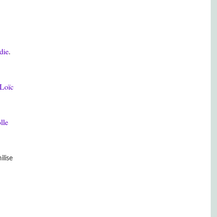
die
.
Loïc
lle
ilise